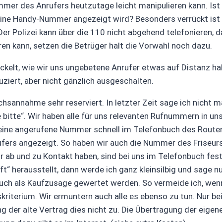
mmer des Anrufers heutzutage leicht manipulieren kann. Ist I
 eine Handy-Nummer angezeigt wird? Besonders verrückt is
er Polizei kann über die 110 nicht abgehend telefonieren, da
 kann, setzen die Betrüger halt die Vorwahl noch dazu.
ickelt, wie wir uns ungebetene Anrufer etwas auf Distanz ha
uziert, aber nicht gänzlich ausgeschalten.
hsannahme sehr reserviert. In letzter Zeit sage ich nicht m
e bitte“. Wir haben alle für uns relevanten Rufnummern in 
 eine angerufene Nummer schnell im Telefonbuch des Rout
ufers angezeigt. So haben wir auch die Nummer des Friseur
r ab und zu Kontakt haben, sind bei uns im Telefonbuch festg
“ herausstellt, dann werde ich ganz kleinsilbig und sage nur:
auch als Kaufzusage gewertet werden. So vermeide ich, wenn 
riterium. Wir ermuntern auch alle es ebenso zu tun. Nur b
 der alte Vertrag dies nicht zu. Die Übertragung der eig