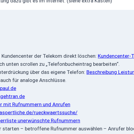
ung dazu gibt es im Internet. (siehe extra Kasten)
 Kundencenter der Telekom direkt löschen:
Kundencenter-T
h unten scrollen zu „Telefonbucheintrag bearbeiten“.
terdrückung über das eigene Telefon:
Beschreibung Leistu
ß auch für analoge Anschlüsse.
paul.de
gehtran.de
r mit Rufnummern und Anrufen
soertliche.de/rueckwaertssuche/
errliste unerwünschte Rufnummern
r starten – betroffene Rufnummer auswählen – Anrufer blo