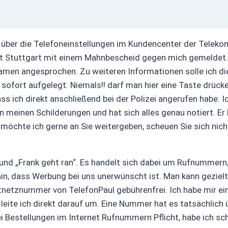
über die Telefoneinstellungen im Kundencenter der Telekom
cht Stuttgart mit einem Mahnbescheid gegen mich gemeldet
en angesprochen. Zu weiteren Informationen solle ich die „
e sofort aufgelegt. Niemals!! darf man hier eine Taste drüc
dass ich direkt anschließend bei der Polizei angerufen habe
n meinen Schilderungen und hat sich alles genau notiert. Er
möchte ich gerne an Sie weitergeben, scheuen Sie sich nich
“ und „Frank geht ran“. Es handelt sich dabei um Rufnummern
in, dass Werbung bei uns unerwünscht ist. Man kann geziel
stnetznummer von TelefonPaul gebührenfrei. Ich habe mir e
eite ich direkt darauf um. Eine Nummer hat es tatsächlich ü
i Bestellungen im Internet Rufnummern Pflicht, habe ich s