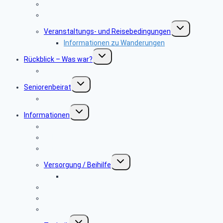
Tagesfahrten
Wanderungen & Radtouren
Untermenü
Veranstaltungs- und ­Reisebedingungen
umschalten
Informationen zu Wanderungen
Untermenü
Rückblick – Was war?
umschalten
Bildergalerie
Untermenü
Seniorenbeirat
umschalten
Kontaktadressen
Untermenü
Informationen
umschalten
Allgemeines
Telekom & Personalverkauf
Rentnerservice
Untermenü
Versorgung / Beihilfe
umschalten
Mitglieder der PBeaKK
Leben im Alter
Was tun im Notfall oder Todesfall?
Wichtige Adressen und Telefonnummern
Untermenü