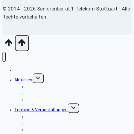
© 2014 - 2026 Seniorenbeirat 1 Telekom Stuttgart - Alle
Rechte vorbehalten
Home
Untermenü
Aktuelles
umschalten
Aktuelles vom SBR
Newsletter & SBR-Infos
Seniorenecke
Untermenü
Termine & Veranstaltungen
umschalten
Terminvorschau
Veranstaltungen
Mehrtagesreisen