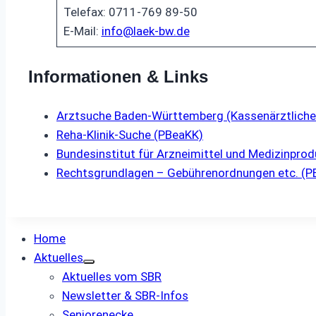
Telefax: 0711-769 89-50
E-Mail:
info@laek-bw.de
Informationen & Links
Arztsuche Baden-Württemberg (Kassenärztliche
Reha-Klinik-Suche (PBeaKK)
Bundesinstitut für Arzneimittel und Medizinprod
Rechtsgrundlagen – Gebührenordnungen etc. (P
Home
Aktuelles
Aktuelles vom SBR
Newsletter & SBR-Infos
Seniorenecke