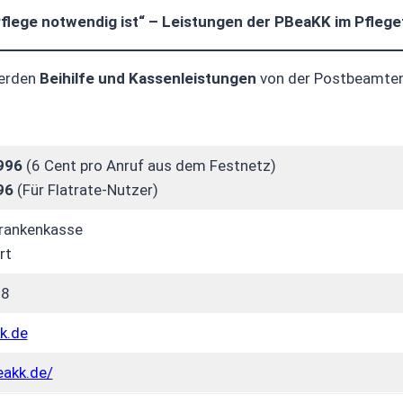
flege notwendig ist“ – Leistungen der PBeaKK im Pflegef
erden
Beihilfe und Kassenleistungen
von der Postbeamten
996
(6 Cent pro Anruf aus dem Festnetz)
96
(Für Flatrate-Nutzer)
rankenkasse
rt
98
k.de
eakk.de/