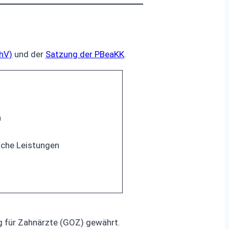
hV)
und der
Satzung der PBeaKK
.
n
sche Leistungen
 für Zahnärzte (GOZ) gewährt.