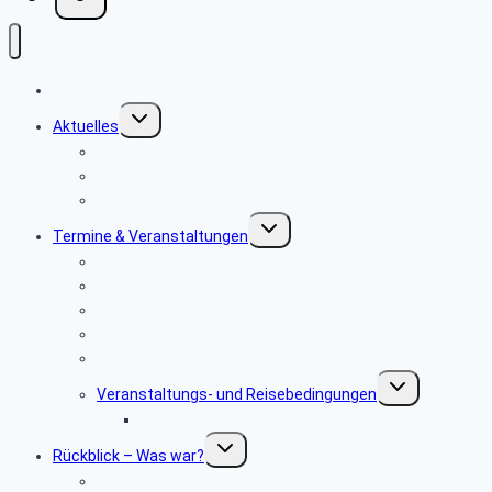
Home
Untermenü
Aktuelles
umschalten
Aktuelles vom SBR
Newsletter & SBR-Infos
Seniorenecke
Untermenü
Termine & Veranstaltungen
umschalten
Terminvorschau
Veranstaltungen
Mehrtagesreisen
Tagesfahrten
Wanderungen & Radtouren
Untermenü
Veranstaltungs- und ­Reisebedingungen
umschalten
Informationen zu Wanderungen
Untermenü
Rückblick – Was war?
umschalten
Bildergalerie