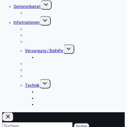
Untermenü
Seniorenbeirat
umschalten
Kontaktadressen
Untermenü
Informationen
umschalten
Allgemeines
Telekom & Personalverkauf
Rentnerservice
Untermenü
Versorgung / Beihilfe
umschalten
Mitglieder der PBeaKK
Leben im Alter
Was tun im Notfall oder Todesfall?
Wichtige Adressen und Telefonnummern
Untermenü
Technik
umschalten
All-IP-Telefonie heute
Das Telefon klingelt …
PC-Infos
Suchen