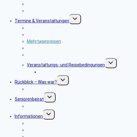
Newsletter & SBR-Infos
Seniorenecke
Untermenü
Termine & Veranstaltungen
umschalten
Terminvorschau
Veranstaltungen
Mehrtagesreisen
Tagesfahrten
Wanderungen & Radtouren
Untermenü
Veranstaltungs- und ­Reisebedingungen
umschalten
Informationen zu Wanderungen
Untermenü
Rückblick – Was war?
umschalten
Bildergalerie
Untermenü
Seniorenbeirat
umschalten
Kontaktadressen
Untermenü
Informationen
umschalten
Allgemeines
Telekom & Personalverkauf
Rentnerservice