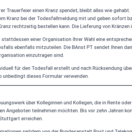
 Trauerfeier einen Kranz spendet, bleibt alles wie gehabt.
 Kranz bei der Todesfallmeldung mit und geben sofort bzw
Kranz rechtzeitig bestellen kann. Die Lieferung von Kränzen 
d stattdessen einer Organisation Ihrer Wahl eine entspre
esfalls ebenfalls mitzuteilen. Die BAnst PT sendet Ihnen da
rganisation einzutragen sind.
viduell für den Todesfall erstellt und nach Rücksendung üb
o unbedingt dieses Formular verwenden.
euungswerk über Kolleginnen und Kollegen, die in Rente ode
ren Angeboten teilnehmen möchten. Bis vor zehn Jahren kon
tuttgart erreichen.
rmationen seitdem von der Bundesanstalt Post und Teleko