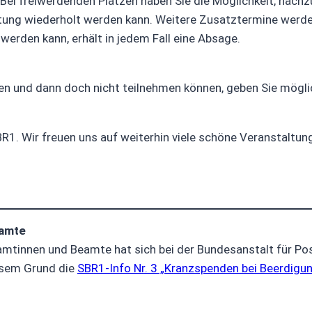
f. Bei freiwerdenden Plätzen haben Sie die Möglichkeit, nach
taltung wiederholt werden kann. Weitere Zusatztermine werd
werden kann, erhält in jedem Fall eine Absage.
n und dann doch nicht teilnehmen können, geben Sie möglich
BR1. Wir freuen uns auf weiterhin viele schöne Veranstaltun
eamte
amtinnen und Beamte hat sich bei der Bundesanstalt für P
esem Grund die
SBR1-Info Nr. 3 „Kranzspenden bei Beerdig