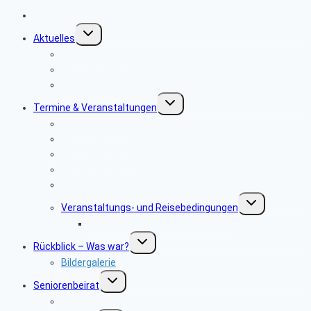
Home
Untermenü
Aktuelles
umschalten
Aktuelles vom SBR
Newsletter & SBR-Infos
Seniorenecke
Untermenü
Termine & Veranstaltungen
umschalten
Terminvorschau
Veranstaltungen
Mehrtagesreisen
Tagesfahrten
Wanderungen & Radtouren
Untermenü
Veranstaltungs- und ­Reisebedingungen
umschalten
Informationen zu Wanderungen
Untermenü
Rückblick – Was war?
umschalten
Bildergalerie
Untermenü
Seniorenbeirat
umschalten
Kontaktadressen