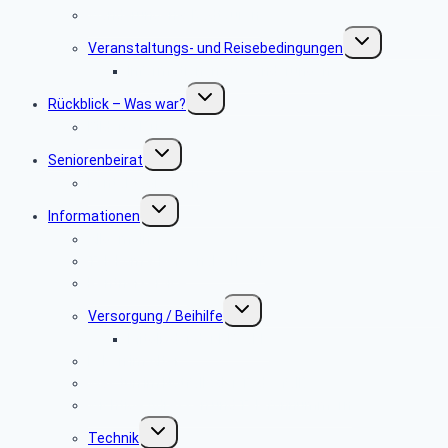
Wanderungen & Radtouren
Untermenü
Veranstaltungs- und ­Reisebedingungen
umschalten
Informationen zu Wanderungen
Untermenü
Rückblick – Was war?
umschalten
Bildergalerie
Untermenü
Seniorenbeirat
umschalten
Kontaktadressen
Untermenü
Informationen
umschalten
Allgemeines
Telekom & Personalverkauf
Rentnerservice
Untermenü
Versorgung / Beihilfe
umschalten
Mitglieder der PBeaKK
Leben im Alter
Was tun im Notfall oder Todesfall?
Wichtige Adressen und Telefonnummern
Untermenü
Technik
umschalten