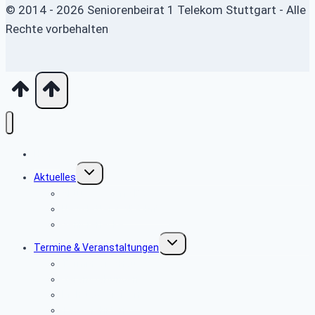
© 2014 - 2026 Seniorenbeirat 1 Telekom Stuttgart - Alle
Rechte vorbehalten
Home
Untermenü
Aktuelles
umschalten
Aktuelles vom SBR
Newsletter & SBR-Infos
Seniorenecke
Untermenü
Termine & Veranstaltungen
umschalten
Terminvorschau
Veranstaltungen
Mehrtagesreisen
Tagesfahrten