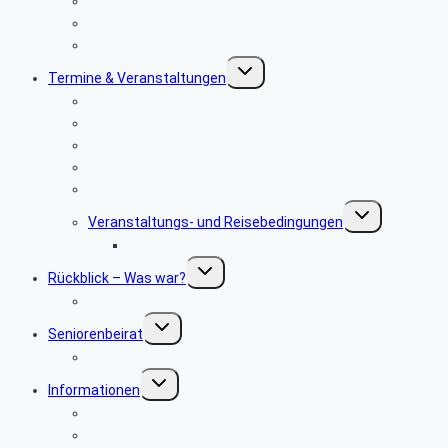
Aktuelles vom SBR
Newsletter & SBR-Infos
Seniorenecke
Untermenü
Termine & Veranstaltungen
umschalten
Terminvorschau
Veranstaltungen
Mehrtagesreisen
Tagesfahrten
Wanderungen & Radtouren
Untermenü
Veranstaltungs- und ­Reisebedingungen
umschalten
Informationen zu Wanderungen
Untermenü
Rückblick – Was war?
umschalten
Bildergalerie
Untermenü
Seniorenbeirat
umschalten
Kontaktadressen
Untermenü
Informationen
umschalten
Allgemeines
Telekom & Personalverkauf