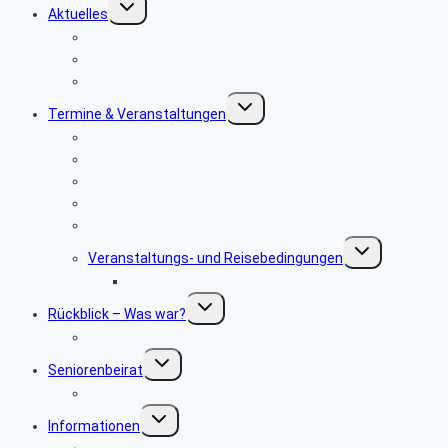
Untermenü
Aktuelles
umschalten
Aktuelles vom SBR
Newsletter & SBR-Infos
Seniorenecke
Untermenü
Termine & Veranstaltungen
umschalten
Terminvorschau
Veranstaltungen
Mehrtagesreisen
Tagesfahrten
Wanderungen & Radtouren
Untermenü
Veranstaltungs- und ­Reisebedingungen
umschalten
Informationen zu Wanderungen
Untermenü
Rückblick – Was war?
umschalten
Bildergalerie
Untermenü
Seniorenbeirat
umschalten
Kontaktadressen
Untermenü
Informationen
umschalten